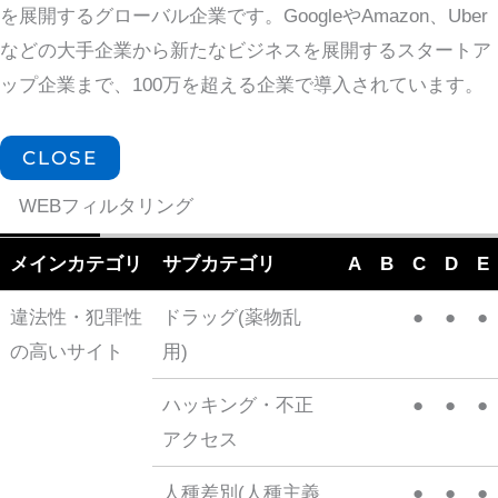
を展開するグローバル企業です。GoogleやAmazon、Uber
などの大手企業から新たなビジネスを展開するスタートア
ップ企業まで、100万を超える企業で導入されています。
CLOSE
WEBフィルタリング
メインカテゴリ
サブカテゴリ
A
B
C
D
E
違法性・犯罪性
ドラッグ(薬物乱
●
●
●
の高いサイト
用)
ハッキング・不正
●
●
●
アクセス
人種差別(人種主義
●
●
●