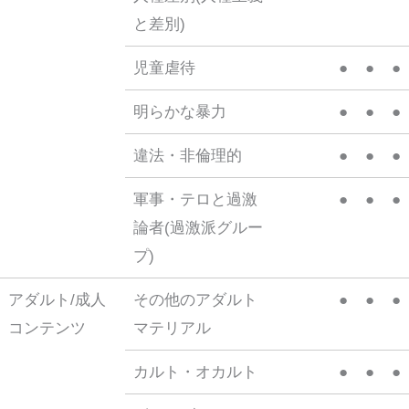
と差別)
児童虐待
●
●
●
明らかな暴力
●
●
●
違法・非倫理的
●
●
●
軍事・テロと過激
●
●
●
論者(過激派グルー
プ)
アダルト/成人
その他のアダルト
●
●
●
コンテンツ
マテリアル
カルト・オカルト
●
●
●