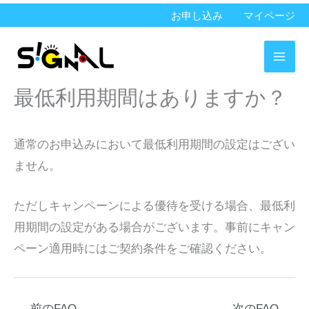
内
お申し込み
マイページ
容
を
ス
最低利用期間はありますか？
キ
ッ
プ
通常のお申込みにおいて最低利用期間の設定はござい
ません。
ただしキャンペーンによる優待を受ける場合、最低利
用期間の設定がある場合がございます。事前にキャン
ペーン適用時にはご契約条件をご確認ください。
←
前のFAQ
次のFAQ
→