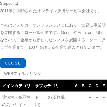
Stripeとは
2011年に開始されたオンライン決済サービス会社です。
本社はアメリカ・サンフランシスコにあり、世界に事業所
を展開するグローバル企業です。GoogleやAmazon、Uber
などの大手企業から新たなビジネスを展開するスタートア
ップ企業まで、100万を超える企業で導入されています。
CLOSE
WEBフィルタリング
メインカテゴリ
サブカテゴリ
A
B
C
D
E
違法性・犯罪性
ドラッグ(薬物乱
●
●
●
の高いサイト
用)