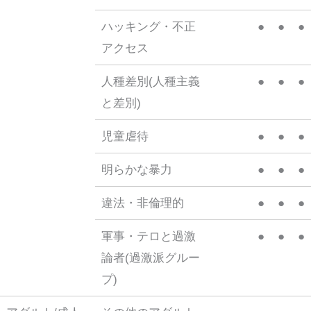
ハッキング・不正
●
●
●
アクセス
人種差別(人種主義
●
●
●
と差別)
児童虐待
●
●
●
明らかな暴力
●
●
●
違法・非倫理的
●
●
●
軍事・テロと過激
●
●
●
論者(過激派グルー
プ)