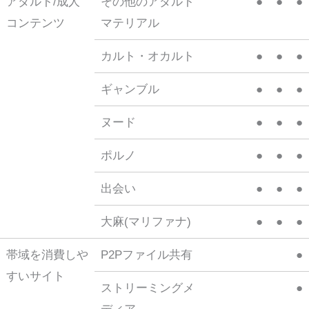
アダルト/成人
その他のアダルト
●
●
●
コンテンツ
マテリアル
カルト・オカルト
●
●
●
ギャンブル
●
●
●
ヌード
●
●
●
ポルノ
●
●
●
出会い
●
●
●
大麻(マリファナ)
●
●
●
帯域を消費しや
P2Pファイル共有
●
すいサイト
ストリーミングメ
●