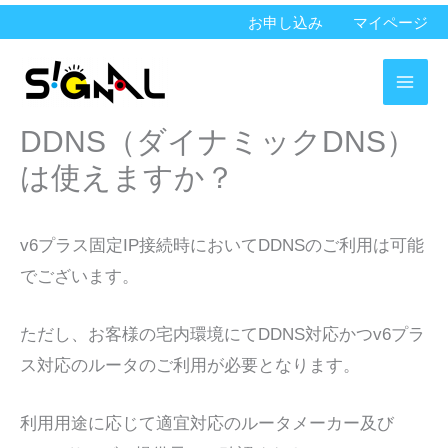
内
お申し込み
マイページ
容
を
ス
DDNS（ダイナミックDNS）
キ
ッ
は使えますか？
プ
v6プラス固定IP接続時においてDDNSのご利用は可能
でございます。
ただし、お客様の宅内環境にてDDNS対応かつv6プラ
ス対応のルータのご利用が必要となります。
利用用途に応じて適宜対応のルータメーカー及び