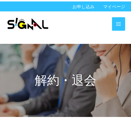
内
お申し込み
マイページ
容
を
ス
キ
ッ
プ
解約・退会