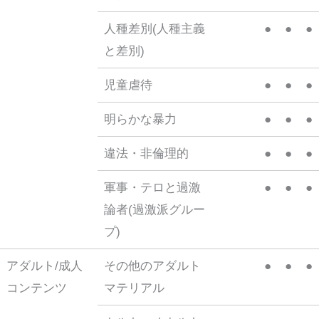
人種差別(人種主義
●
●
●
と差別)
児童虐待
●
●
●
明らかな暴力
●
●
●
違法・非倫理的
●
●
●
軍事・テロと過激
●
●
●
論者(過激派グルー
プ)
アダルト/成人
その他のアダルト
●
●
●
コンテンツ
マテリアル