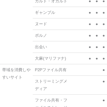
カルト・オカルト
●
●
●
ギャンブル
●
●
●
ヌード
●
●
●
ポルノ
●
●
●
出会い
●
●
●
大麻(マリファナ)
●
●
●
帯域を消費しや
P2Pファイル共有
●
すいサイト
ストリーミングメ
●
ディア
ファイル共有・フ
●